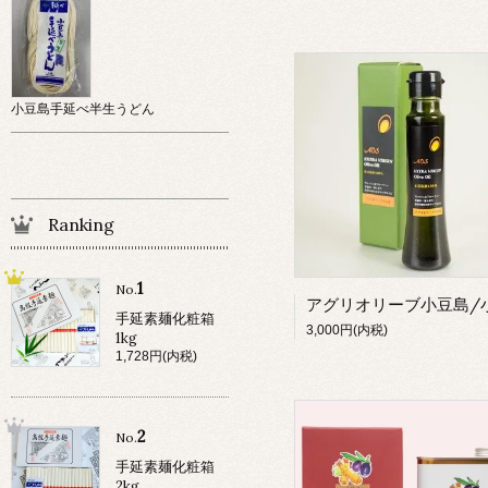
小豆島手延べ半生うどん
Ranking
1
No.
手延素麺化粧箱
3,000円(内税)
1kg
1,728円(内税)
2
No.
手延素麺化粧箱
2kg