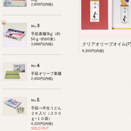
2,808円(内税)
3
No.
手延素麺3kg（約
50ｇ×約60束）
3,888円(内税)
6,300円(内税)
4
No.
手延オリーブ素麺
2,400円(内税)
5
No.
手延べ半生うどん
２Ｋ入り（２００
ｇ×１０袋）
4,320円(内税)
SOLD OUT