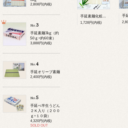
2,808円(内税)
手延素麺化粧箱 1kg
2,
1,728円(内税)
3
No.
手延素麺3kg（約
50ｇ×約60束）
3,888円(内税)
4
No.
手延オリーブ素麺
2,400円(内税)
5
No.
手延べ半生うどん
２Ｋ入り（２００
ｇ×１０袋）
4,320円(内税)
SOLD OUT