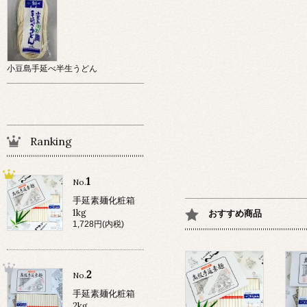
小豆島手延べ半生うどん
Ranking
1
No.
手延素麺化粧箱
1kg
おすすめ商品
1,728円(内税)
2
No.
手延素麺化粧箱
2kg