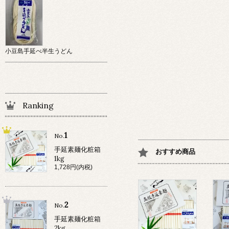
小豆島手延べ半生うどん
Ranking
1
No.
手延素麺化粧箱
おすすめ商品
1kg
1,728円(内税)
2
No.
手延素麺化粧箱
2kg