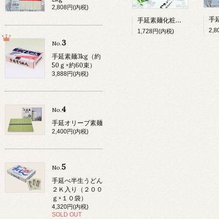
2,808円(内税)
手延素麺化粧箱 1kg
2,
1,728円(内税)
3
No.
手延素麺3kg（約
50ｇ×約60束）
3,888円(内税)
4
No.
手延オリーブ素麺
2,400円(内税)
5
No.
手延べ半生うどん
２Ｋ入り（２００
ｇ×１０袋）
4,320円(内税)
SOLD OUT